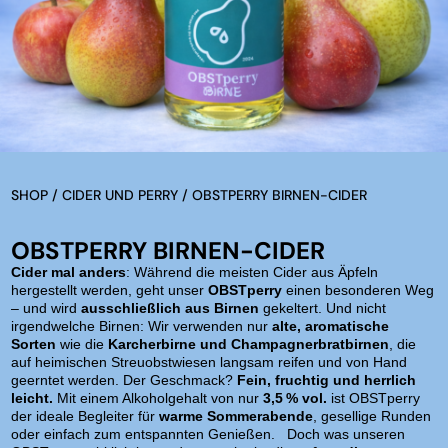
SHOP
/
CIDER UND PERRY
/ OBSTPERRY BIRNEN-CIDER
OBSTPERRY BIRNEN-CIDER
Cider mal anders
: Während die meisten Cider aus Äpfeln
hergestellt werden, geht unser
OBSTperry
einen besonderen Weg
– und wird
ausschließlich aus Birnen
gekeltert. Und nicht
irgendwelche Birnen: Wir verwenden nur
alte, aromatische
Sorten
wie die
Karcherbirne und Champagnerbratbirnen
, die
auf heimischen Streuobstwiesen langsam reifen und von Hand
geerntet werden. Der Geschmack?
Fein, fruchtig und herrlich
leicht.
Mit einem Alkoholgehalt von nur
3,5 % vol.
ist OBSTperry
der ideale Begleiter für
warme Sommerabende
, gesellige Runden
oder einfach zum entspannten Genießen. Doch was unseren