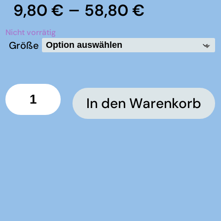
Preisspa
–
9,80
€
58,80
€
9,80 €
bis
Nicht vorrätig
58,80 €
Größe
OBSTperry
In den Warenkorb
Birnen-
Cider
Menge